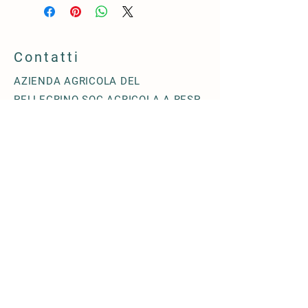
Contatti
AZIENDA AGRICOLA DEL
PELLEGRINO SOC.AGRICOLA A RESP.
LIMITATA
Via Terzago n. 18/28 - 25080
Muscoline (BS) - ITALIA
+39 0365- 1871211
info@agricoladelpellegrino.it
© 2019 by
AZIENDA AGRICOLA DEL
PELLEGRINO SOC.AGRICOLA A RESP.
LIMITATA