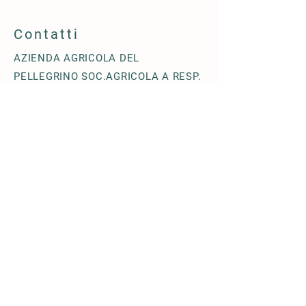
Contatti
AZIENDA AGRICOLA DEL
PELLEGRINO SOC.AGRICOLA A RESP.
LIMITATA
Via Terzago n. 18/28 - 25080
Muscoline (BS) - ITALIA
+39 0365- 1871211
info@agricoladelpellegrino.it
© 2019 by
AZIENDA AGRICOLA DEL
PELLEGRINO SOC.AGRICOLA A RESP.
LIMITATA
P.IVA e C.F.: 0
4458070986