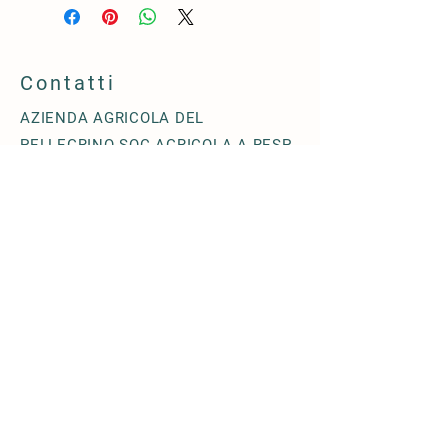
Contatti
AZIENDA AGRICOLA DEL
PELLEGRINO SOC.AGRICOLA A RESP.
LIMITATA
Via Terzago n. 18/28 - 25080
Muscoline (BS) - ITALIA
+39 0365- 1871211
info@agricoladelpellegrino.it
© 2019 by
AZIENDA AGRICOLA DEL
PELLEGRINO SOC.AGRICOLA A RESP.
LIMITATA