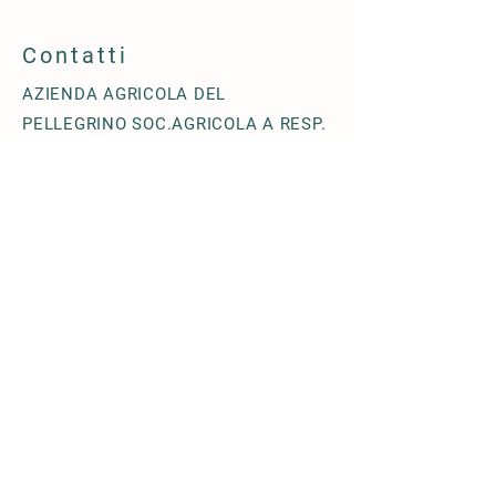
Contatti
AZIENDA AGRICOLA DEL
PELLEGRINO SOC.AGRICOLA A RESP.
LIMITATA
Via Terzago n. 18/28 - 25080
Muscoline (BS) - ITALIA
+39 0365- 1871211
info@agricoladelpellegrino.it
© 2019 by
AZIENDA AGRICOLA DEL
PELLEGRINO SOC.AGRICOLA A RESP.
LIMITATA
P.IVA e C.F.: 0
4458070986